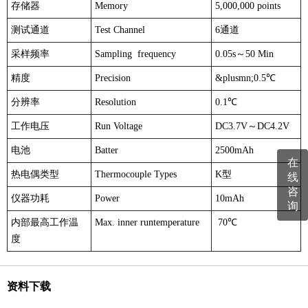
存储器
Memory
5,000,000 points
测试通道
Test Channel
6通道
采样频率
Sampling frequency
0.05s～50 Min
精度
Precision
&plusmn;0.5℃
分辨率
Resolution
0.1℃
工作电压
Run Voltage
DC3.7V～DC4.2V
电池
Batter
2500mAh
在
热电偶类型
Thermocouple Types
K型
线
咨
仪器功耗
Power
10mAh
询
内部最高工作温
Max. inner runtemperature
70℃
度
资料下载