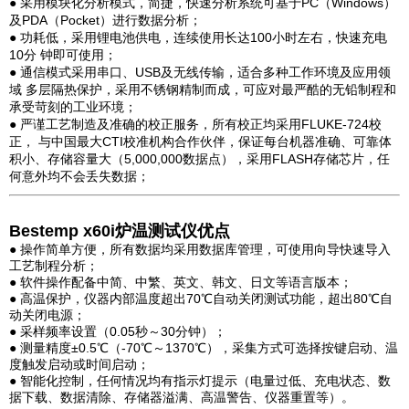
● 采用模块化分析模式，简捷，快速分析系统可基于PC（Windows）
及PDA（Pocket）进行数据分析；
● 功耗低，采用锂电池供电，连续使用长达100小时左右，快速充电
10分 钟即可使用；
● 通信模式采用串口、USB及无线传输，适合多种工作环境及应用领
域 多层隔热保护，采用不锈钢精制而成，可应对最严酷的无铅制程和
承受苛刻的工业环境；
● 严谨工艺制造及准确的校正服务，所有校正均采用FLUKE-724校
正， 与中国最大CTI校准机构合作伙伴，保证每台机器准确、可靠体
积小、存储容量大（5,000,000数据点），采用FLASH存储芯片，任
何意外均不会丢失数据；
Bestemp x60i炉温测试仪优点
● 操作简单方便，所有数据均采用数据库管理，可使用向导快速导入
工艺制程分析；
● 软件操作配备中简、中繁、英文、韩文、日文等语言版本；
● 高温保护，仪器内部温度超出70℃自动关闭测试功能，超出80℃自
动关闭电源；
● 采样频率设置（0.05秒～30分钟）；
● 测量精度±0.5℃（-70℃～1370℃），采集方式可选择按键启动、温
度触发启动或时间启动；
● 智能化控制，任何情况均有指示灯提示（电量过低、充电状态、数
据下载、数据清除、存储器溢满、高温警告、仪器重置等）。